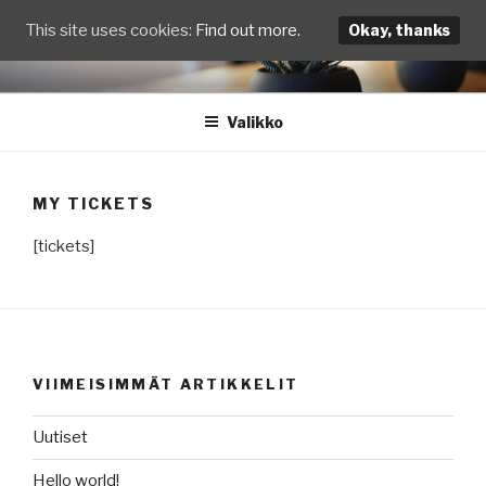
This site uses cookies:
Find out more.
Okay, thanks
Siirry
TEST
sisältöön
Valikko
MY TICKETS
[tickets]
VIIMEISIMMÄT ARTIKKELIT
Uutiset
Hello world!